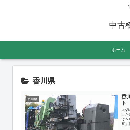
中古
ホーム
香川県
香
香川県
ト
大切
した
でき
替」