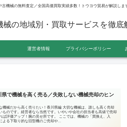
中古機械の無料査定／全国高価買取実績多数！トウヨウ貿易が解説しま
機械の地域別・買取サービスを徹底
運営者情報
プライバシーポリシー
川県で機械を高く売る／失敗しない機械売却のヒン
な機械だから高く売りたい！香川県編 大切な機械は、誰しも高く売却
いものです。経営者なら当然です。いやいや会社の担当者も高値で売却
れば評価アップ！腕の見せ所です。 ここでは、機械の「買換え、入
による下取り的な旧型機のご売却や...