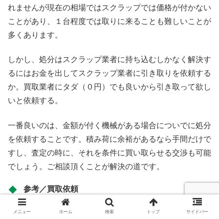
れませんが現在の相場ではスクラップでは価格が付かない
ことがあり、１台程度では取りに来ることも難しいことが
多くあります。
しかし、処分はスクラップ業者に持ち込むしかなく解決す
るにはお金を出してスクラップ業者に引き取りを依頼する
か。買取業者にタダ（０円）でも良いから引き取って欲し
いと依頼する。
一番良いのは、金額が付く機械がある場合についでに処分
を依頼することです。積み荷に余裕があるなら手間だけで
すし、査定の時に、それを条件に買い取らせる交渉も可能
でしょう。ご相談頂くことが解決の道です。
参考／買取依頼
機械そのものは、メーカー、型式、年式である程度、特定
メニュー
ホーム
検索
トップ
サイドバー