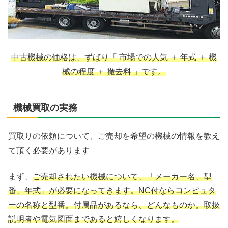
中古機械の価格は、ずばり「 市場での人気 ＋ 年式 ＋ 機
械の程度 ＋ 撤去料 」です。
機械買取の実務
買取りの依頼について、ご売却を希望の機械の情報を教え
て頂く必要があります
まず、
ご売却されたい機械について、「メーカー名、型
番、年式」が必要になってきます。NC付ならコンピュタ
ーの名称と型番。付属品があるなら、どんなものか。取扱
説明者や電気図面まであると嬉しくなります。