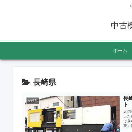
中古
ホーム
長崎県
長
長崎県
ト
大切
した
でき
替」