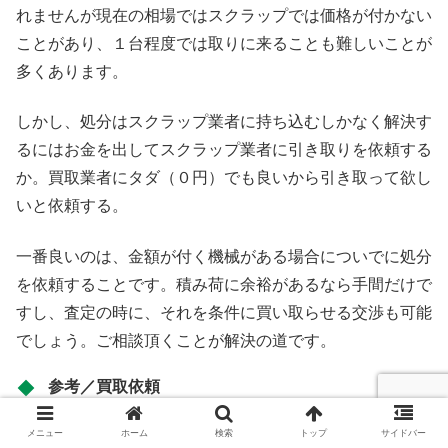
れませんが現在の相場ではスクラップでは価格が付かない
ことがあり、１台程度では取りに来ることも難しいことが
多くあります。
しかし、処分はスクラップ業者に持ち込むしかなく解決す
るにはお金を出してスクラップ業者に引き取りを依頼する
か。買取業者にタダ（０円）でも良いから引き取って欲し
いと依頼する。
一番良いのは、金額が付く機械がある場合についでに処分
を依頼することです。積み荷に余裕があるなら手間だけで
すし、査定の時に、それを条件に買い取らせる交渉も可能
でしょう。ご相談頂くことが解決の道です。
参考／買取依頼
機械そのものは、メーカー、型式、年式である程度、特定
メニュー
ホーム
検索
トップ
サイドバー