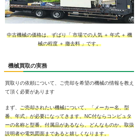
中古機械の価格は、ずばり「 市場での人気 ＋ 年式 ＋ 機
械の程度 ＋ 撤去料 」です。
機械買取の実務
買取りの依頼について、ご売却を希望の機械の情報を教え
て頂く必要があります
まず、
ご売却されたい機械について、「メーカー名、型
番、年式」が必要になってきます。NC付ならコンピュタ
ーの名称と型番。付属品があるなら、どんなものか。取扱
説明者や電気図面まであると嬉しくなります。