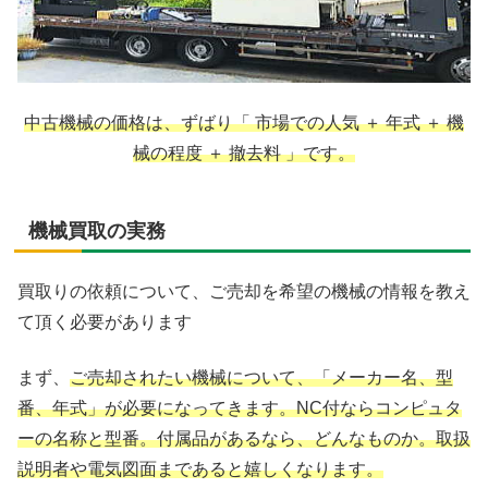
中古機械の価格は、ずばり「 市場での人気 ＋ 年式 ＋ 機
械の程度 ＋ 撤去料 」です。
機械買取の実務
買取りの依頼について、ご売却を希望の機械の情報を教え
て頂く必要があります
まず、
ご売却されたい機械について、「メーカー名、型
番、年式」が必要になってきます。NC付ならコンピュタ
ーの名称と型番。付属品があるなら、どんなものか。取扱
説明者や電気図面まであると嬉しくなります。