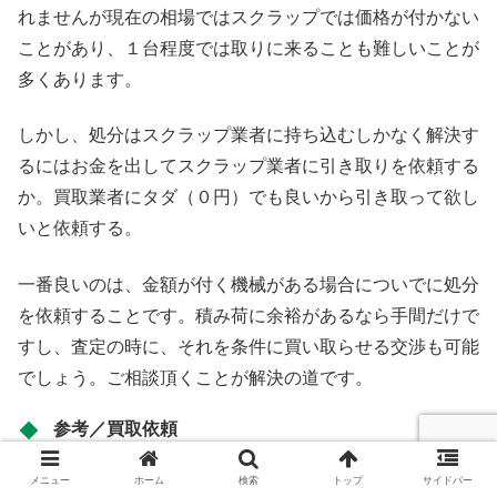
れませんが現在の相場ではスクラップでは価格が付かない
ことがあり、１台程度では取りに来ることも難しいことが
多くあります。
しかし、処分はスクラップ業者に持ち込むしかなく解決す
るにはお金を出してスクラップ業者に引き取りを依頼する
か。買取業者にタダ（０円）でも良いから引き取って欲し
いと依頼する。
一番良いのは、金額が付く機械がある場合についでに処分
を依頼することです。積み荷に余裕があるなら手間だけで
すし、査定の時に、それを条件に買い取らせる交渉も可能
でしょう。ご相談頂くことが解決の道です。
参考／買取依頼
機械そのものは、メーカー、型式、年式である程度、特定
メニュー
ホーム
検索
トップ
サイドバー